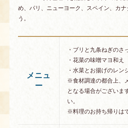
め、パリ、ニューヨーク、スペイン、カナ
う。
・ブリと九条ねぎのさ
・花菜の味噌マヨ和え
・水菜とお揚げのレン
メニュ
※食材調達の都合上、
ー
となる場合がございま
い。
※料理のお持ち帰りは