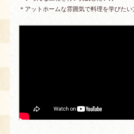
＊アットホームな雰囲気で料理を学びたい
空き状況・ご予約
食の語り部の部屋
使用料・お支払い方法
展示見学
講演会付き料理教室
あじわい館弁当