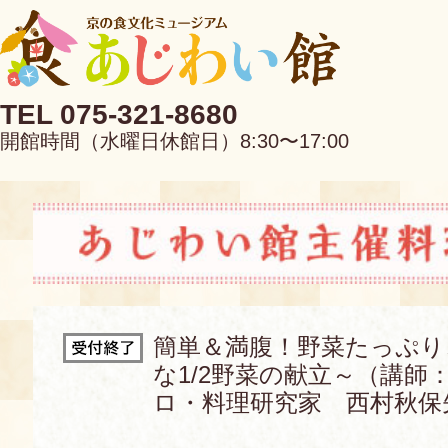
TEL 075-321-8680
開館時間（水曜日休館日）8:30〜17:00
EN
中文
簡単＆満腹！野菜たっぷり
な1/2野菜の献立～（講師
当館について
ロ・料理研究家 西村秋保