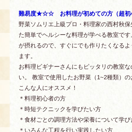
難易度★☆☆ お料理が初めての方（超初
あじわい館とは
料理教室
野菜ソムリエ上級プロ・料理家の西村秋保
た簡単でヘルシーな料理が学べる教室です。 
京の食文化について
が摂れるので、すぐにでも作りたくなるよ
募集中の教室
ます。
アクセス
展示室
お料理ビギナーさんにもピッタリの教室な
キャンセル・ご変更
い。 教室で使用したお野菜（1~2種類）
FAQ
こんな人にオススメ！
展示室のご紹介
レンタル
食の海援隊・陸援隊 会員限定
＊料理初心者の方
＊時短テクニックを学びたい方
お土産コーナー
＊食材ごとの調理方法や栄養について学び
備品リスト
団体向け見学・体験
＊いろんな工程を行い実践したい方