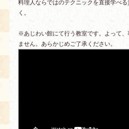
料理人ならではのテクニックを直接学べる
く。
あじわい館とは
料理教室
※あじわい館にて行う教室です。よって、
京の食文化について
ません。あらかじめご了承ください。
募集中の教室
アクセス
展示室
キャンセル・ご変更
FAQ
展示室のご紹介
レンタル
食の海援隊・陸援隊 会員限定
お土産コーナー
備品リスト
団体向け見学・体験