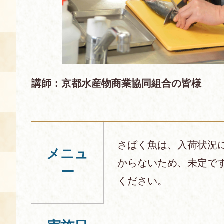
空き状況・ご予約
食の語り部の部屋
使用料・お支払い方法
展示見学
講師：京都水産物商業協同組合の皆様
講演会付き料理教室
さばく魚は、入荷状況
あじわい館弁当
メニュ
からないため、未定で
ー
ください。