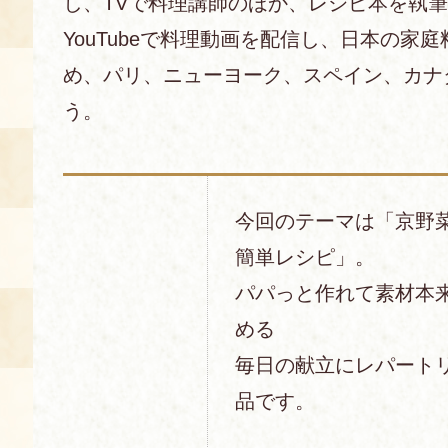
し、TVで料理講師のほか、レシピ本を執
YouTubeで料理動画を配信し、日本の家
め、パリ、ニューヨーク、スペイン、カナ
う。
今回のテーマは「京野
簡単レシピ」。
パパっと作れて素材本
める
毎日の献立にレパート
品です。