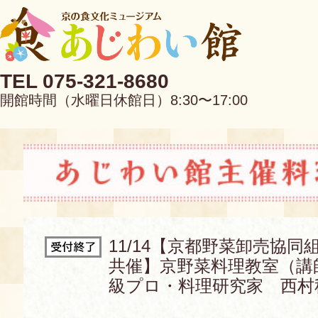
TEL 075-321-8680
開館時間（水曜日休館日）8:30〜17:00
EN
中文
11/14【京都野菜卸売協
共催】京野菜料理教室（講
当館について
級プロ・料理研究家 西村