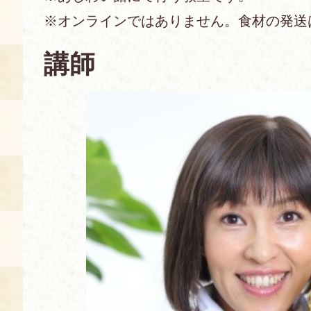
※オンラインではありません。食材の発送
空き状況・ご予約
食の語り部の部屋
講師
使用料・お支払い方法
展示見学
講演会付き料理教室
あじわい館弁当