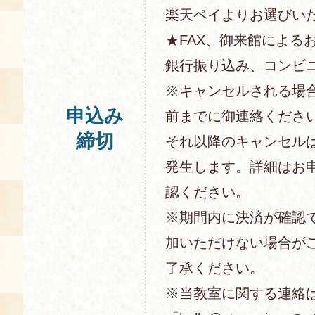
楽天ペイよりお選びい
★FAX、御来館による
銀行振り込み、コンビ
※キャンセルされる場
申込み
前までに御連絡くださ
締切
それ以降のキャンセル
発生します。詳細はお
認ください。
※期間内に決済が確認
加いただけない場合が
了承ください。
※当教室に関する連絡