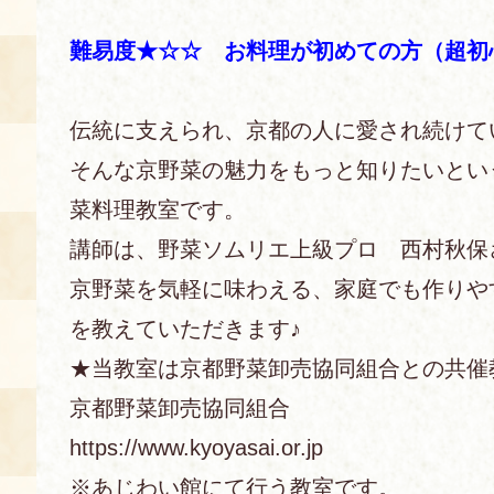
難易度★☆☆ お料理が初めての方（超初
あじわい館とは
料理教室
伝統に支えられ、京都の人に愛され続けて
京の食文化について
そんな京野菜の魅力をもっと知りたいとい
募集中の教室
菜料理教室です。
アクセス
展示室
講師は、野菜ソムリエ上級プロ 西村秋保
キャンセル・ご変更
京野菜を気軽に味わえる、家庭でも作りや
FAQ
を教えていただきます♪
展示室のご紹介
レンタル
食の海援隊・陸援隊 会員限定
★当教室は京都野菜卸売協同組合との共催
京都野菜卸売協同組合
お土産コーナー
https://www.kyoyasai.or.jp
備品リスト
団体向け見学・体験
※あじわい館にて行う教室です。