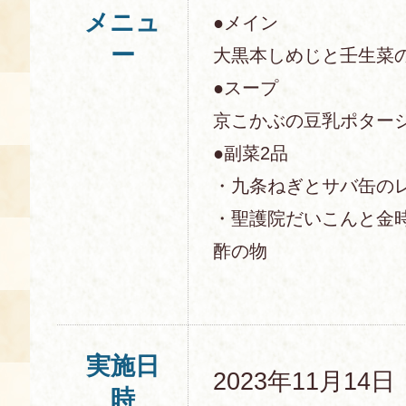
メニュ
●メイン
ー
大黒本しめじと壬生菜
●スープ
京こかぶの豆乳ポター
●副菜2品
・九条ねぎとサバ缶の
・聖護院だいこんと金
酢の物
実施日
2023年11月14
時