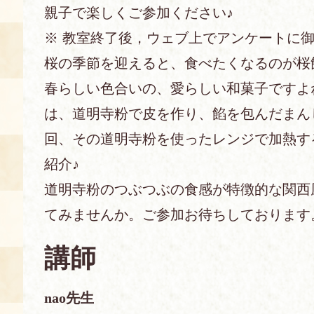
親子で楽しくご参加ください♪
あじわい館とは
※ 教室終了後，ウェブ上でアンケートに
料理教室
桜の季節を迎えると、食べたくなるのが桜
京の食文化について
春らしい色合いの、愛らしい和菓子ですよ
は、道明寺粉で皮を作り、餡を包んだまん
募集中の教室
アクセス
回、その道明寺粉を使ったレンジで加熱す
展示室
紹介♪
キャンセル・ご変更
FAQ
道明寺粉のつぶつぶの食感が特徴的な関西
展示室のご紹介
てみませんか。ご参加お待ちしております
レンタル
食の海援隊・陸援隊 会員限定
講師
お土産コーナー
備品リスト
nao先生
団体向け見学・体験