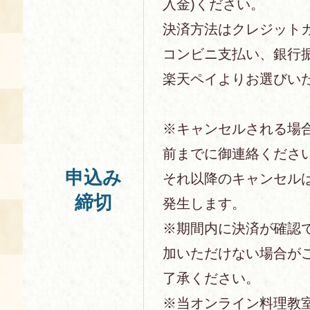
入金)ください。
決済方法はクレジットカー
コンビニ支払い、銀行
楽天ペイよりお選びい
※キャンセルされる場
前までに御連絡くださ
申込み
それ以降のキャンセル
締切
発生します。
※期間内に決済が確認
加いただけない場合が
了承ください。
※当オンライン料理教