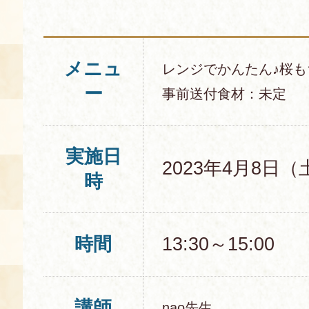
空き状況・ご予約
食の語り部の部屋
メニュ
レンジでかんたん♪桜も
使用料・お支払い方法
ー
事前送付食材：未定
展示見学
実施日
講演会付き料理教室
2023年4月8日（
時
あじわい館弁当
時間
13:30～15:00
講師
nao先生