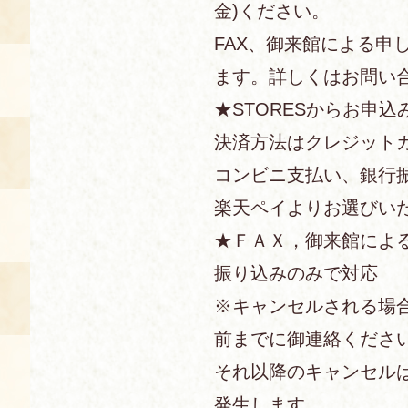
金)ください。
FAX、御来館による申
ます。詳しくはお問い
★STORESからお申込
決済方法はクレジットカー
コンビニ支払い、銀行
楽天ペイよりお選びい
★ＦＡＸ，御来館によ
振り込みのみで対応
※キャンセルされる場
前までに御連絡くださ
それ以降のキャンセル
発生します。