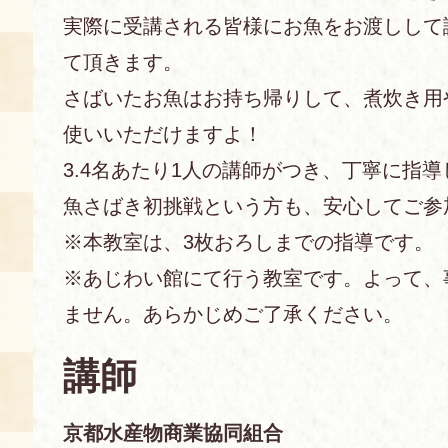
実際に受講される皆様にお魚をお渡しして
あじわい館とは
て頂きます。
料理教室
さばいたお魚はお持ち帰りして、煮炊き用
京の食文化について
使いいただけますよ！
3.4名あたり1人の講師がつき、丁寧に指
募集中の教室
アクセス
展示室
魚さばき初挑戦という方も、安心してご参
※本教室は、3枚おろしまでの指導です。
キャンセル・ご変更
FAQ
※あじわい館にて行う教室です。よって、
展示室のご紹介
レンタル
ません。あらかじめご了承ください。
食の海援隊・陸援隊 会員限定
講師
お土産コーナー
備品リスト
団体向け見学・体験
京都水産物商業協同組合