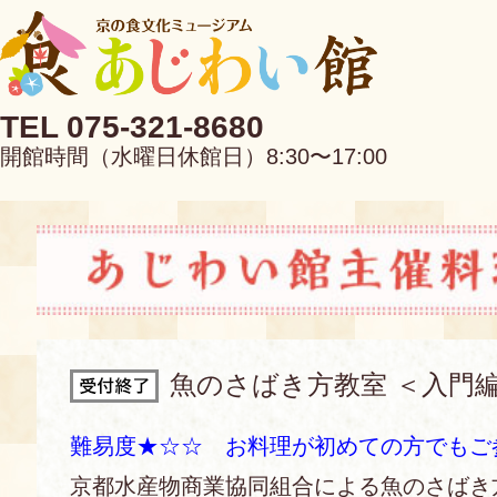
TEL 075-321-8680
開館時間（水曜日休館日）8:30〜17:00
EN
中文
魚のさばき方教室 ＜入門
当館について
難易度★☆☆ お料理が初めての方でもご
京都水産物商業協同組合による魚のさばき