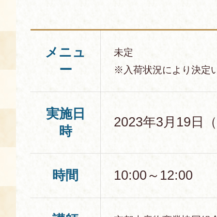
空き状況・ご予約
食の語り部の部屋
メニュ
未定
使用料・お支払い方法
ー
※入荷状況により決定
展示見学
講演会付き料理教室
実施日
2023年3月19日
時
あじわい館弁当
時間
10:00～12:00