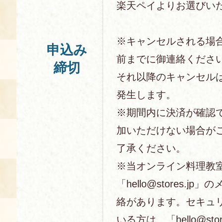
楽天ペイよりお選びい
※キャンセルされる場
申込み
前までに御連絡くださ
締切
それ以降のキャンセル
発生します。
※期間内に決済が確認
加いただけない場合が
了承ください。
※当オンライン料理教
「hello@stores.j
絡があります。セキュ
いる方は、「hello@sto