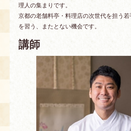
理人の集まりです。
あじわい館とは
京都の老舗料亭・料理店の次世代を担う若
料理教室
を習う、またとない機会です。
京の食文化について
講師
募集中の教室
アクセス
展示室
キャンセル・ご変更
FAQ
展示室のご紹介
レンタル
食の海援隊・陸援隊 会員限定
お土産コーナー
備品リスト
団体向け見学・体験