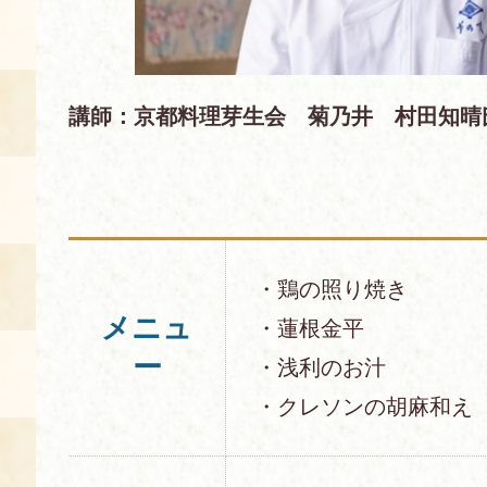
空き状況・ご予約
食の語り部の部屋
講師：京都料理芽生会 菊乃井 村田知晴
使用料・お支払い方法
展示見学
講演会付き料理教室
・鶏の照り焼き
メニュ
あじわい館弁当
・蓮根金平
ー
・浅利のお汁
・クレソンの胡麻和え