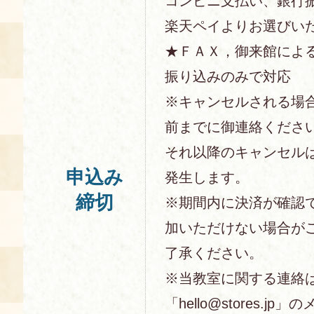
コンビニ支払い、銀行
楽天ペイよりお選びい
★ＦＡＸ，御来館によ
振り込みのみで対応
※キャンセルされる場
前までに御連絡くださ
それ以降のキャンセル
申込み
発生します。
締切
※期間内に決済が確認
加いただけない場合が
了承ください。
※当教室に関する連絡
「hello@stores.j