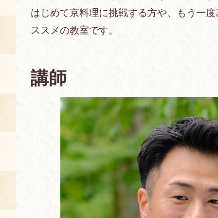
はじめて京料理に挑戦する方や、もう一度
あじわい館とは
ススメの教室です。
料理教室
京の食文化について
講師
募集中の教室
アクセス
展示室
キャンセル・ご変更
FAQ
展示室のご紹介
レンタル
食の海援隊・陸援隊 会員限定
お土産コーナー
備品リスト
団体向け見学・体験