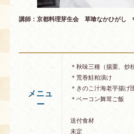
講師：京都料理芽生会 草喰なかひがし 
＊秋味三種（揚栗、炒
＊荒巻鮭粕漬け
＊きのこ汁海老芋揚げ
メニュ
＊ベーコン舞茸ご飯
ー
送付食材
未定