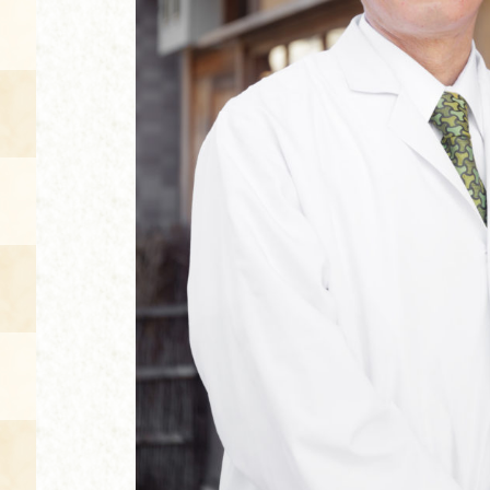
空き状況・ご予約
食の語り部の部屋
使用料・お支払い方法
展示見学
講演会付き料理教室
あじわい館弁当