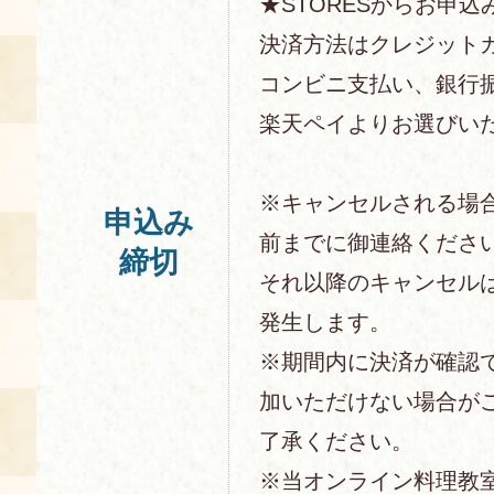
★STORESからお申込
決済方法はクレジットカー
コンビニ支払い、銀行
楽天ペイよりお選びい
※キャンセルされる場
申込み
前までに御連絡くださ
締切
それ以降のキャンセル
発生します。
※期間内に決済が確認
加いただけない場合が
了承ください。
※当オンライン料理教