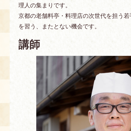
理人の集まりです。
あじわい館とは
京都の老舗料亭・料理店の次世代を担う若
料理教室
を習う、またとない機会です。
京の食文化について
講師
募集中の教室
アクセス
展示室
キャンセル・ご変更
FAQ
展示室のご紹介
レンタル
食の海援隊・陸援隊 会員限定
お土産コーナー
備品リスト
団体向け見学・体験