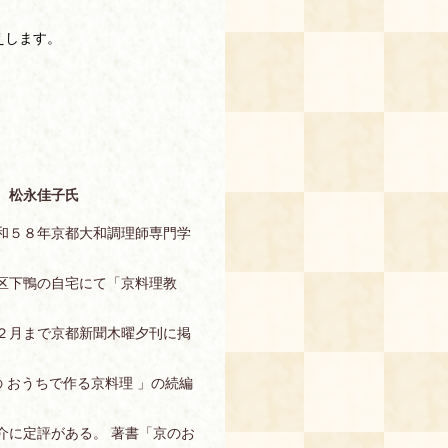
えします。
 松永佳子氏
和５８年京都大和調理師専門学
区下鴨の自宅にて「京料理教
２月まで京都新聞木曜夕刊に掲
の おうちで作る京料理 」の続編
介に定評がある。 著書「京のお