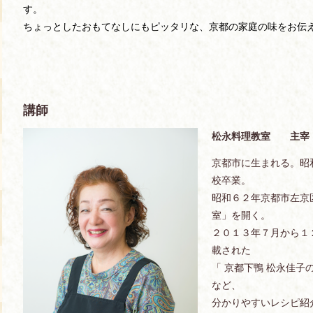
す。
ちょっとしたおもてなしにもピッタリな、京都の家庭の味をお伝
講師
松永料理教室 主宰
京都市に生まれる。昭
校卒業。
昭和６２年京都市左京
室」を開く。
２０１３年７月から１
載された
「 京都下鴨 松永佳子
など、
分かりやすいレシピ紹