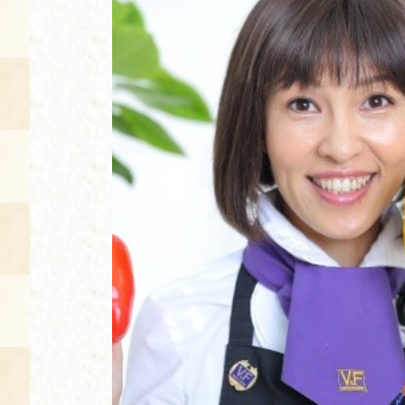
空き状況・ご予約
食の語り部の部屋
使用料・お支払い方法
展示見学
講演会付き料理教室
あじわい館弁当