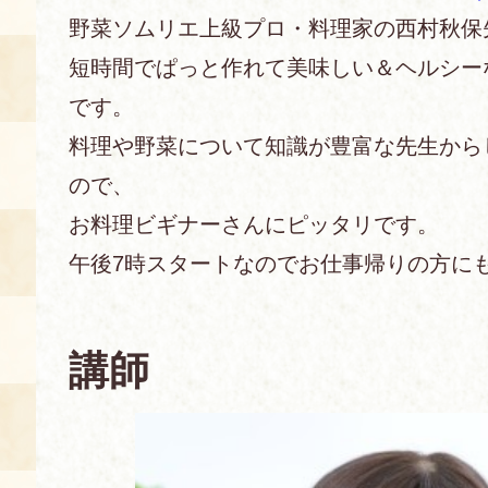
野菜ソムリエ上級プロ・料理家の西村秋保
あじわい館とは
短時間でぱっと作れて美味しい＆ヘルシー
料理教室
です。
京の食文化について
料理や野菜について知識が豊富な先生から
ので、
募集中の教室
アクセス
展示室
お料理ビギナーさんにピッタリです。
午後7時スタートなのでお仕事帰りの方に
キャンセル・ご変更
FAQ
展示室のご紹介
レンタル
食の海援隊・陸援隊 会員限定
講師
お土産コーナー
備品リスト
団体向け見学・体験