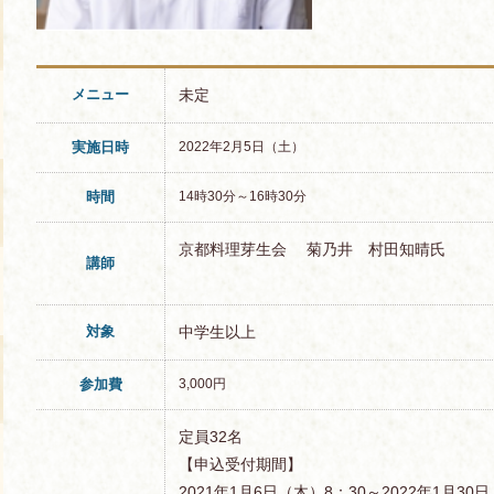
メニュー
未定
実施日時
2022年2月5日（土）
時間
14時30分～16時30分
京都料理芽生会 菊乃井 村田知晴氏
講師
対象
中学生以上
参加費
3,000円
定員32名
【申込受付期間】
2021年1月6日（木）8：30～2022年1月30日