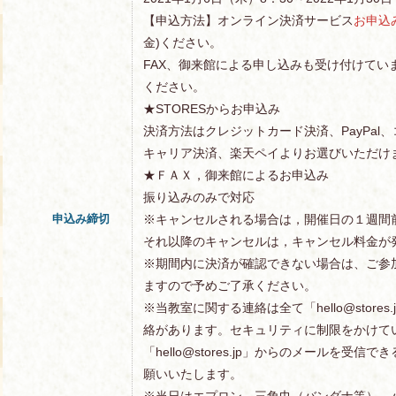
【申込方法】オンライン決済サービス
お申込
金)ください。
FAX、御来館による申し込みも受け付けてい
ください。
★STORESからお申込み
決済方法はクレジットカード決済、PayPal
キャリア決済、楽天ペイよりお選びいただけ
★ＦＡＸ，御来館によるお申込み
振り込みのみで対応
申込み締切
※キャンセルされる場合は，開催日の１週間
それ以降のキャンセルは，キャンセル料金が
※期間内に決済が確認できない場合は、ご参
ますので予めご了承ください。
※当教室に関する連絡は全て「hello@store
絡があります。セキュリティに制限をかけて
「hello@stores.jp」からのメールを受
願いいたします。