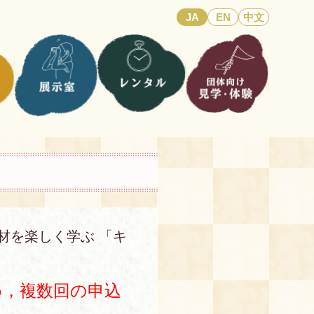
JA
EN
中文
材を楽しく学ぶ 「キ
め，複数回の申込