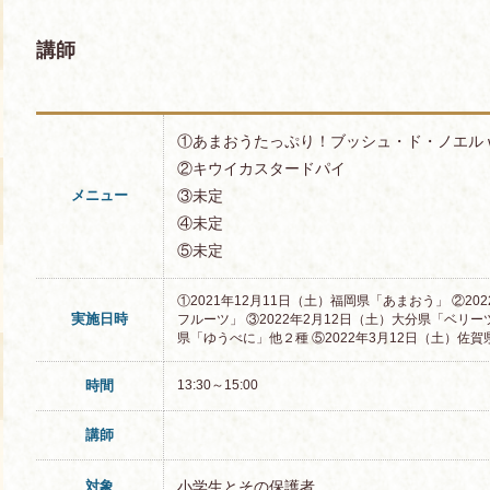
講師
①あまおうたっぷり！ブッシュ・ド・ノエル wi
②キウイカスタードパイ
メニュー
③未定
④未定
⑤未定
①2021年12月11日（土）福岡県「あまおう」 ②2
実施日時
フルーツ」 ③2022年2月12日（土）大分県「ベリーツ
県「ゆうべに」他２種 ⑤2022年3月12日（土）佐
時間
13:30～15:00
講師
対象
小学生とその保護者