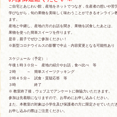
ご自宅とあじわい館，産地をネットでつなぎ，生産者の想いや苦
学びながら，旬の果物を美味しく味わうことができるオンライン
ます。
産地と中継し、産地の方のお話を聞き、果物を試食したあとは、
果物を使った簡単スイーツを作ります。
是非，親子でぜひご参加ください！
※新型コロナウイルスの影響で中止・内容変更となる可能性あり
スケジュール（予定）：
午後１時３０分～ 産地の紹介やお話，食べ比べ 等
２時 ～ 簡単スイーツクッキング
２時４５分～ 試食・質疑応答 等
３時 終了
※ 教室終了後，ウェブ上でアンケートに御協力いただきます。
参加は先着順になりますので、お早めにお申し込みください。
また、本教室の対象は小学生及び保護者の方に限定させていただ
お申し込みの際はご注意ください。