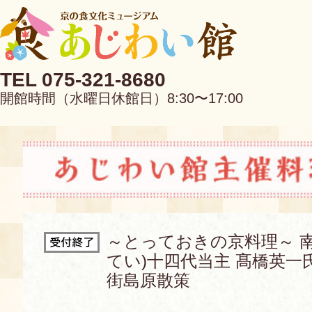
TEL 075-321-8680
開館時間（水曜日休館日）8:30〜17:00
EN
中文
～とっておきの京料理～ 南
てい)十四代当主 髙橋英一
当館について
街島原散策