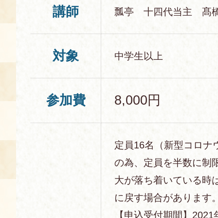
講師
瓢亭 十四代当主 髙
対象
中学生以上
参加費
8,000円
定員16名（新型コロナ
の為、定員を半数に制
大が落ち着いている時は
に戻す場合があります
【申込受付期間】2021