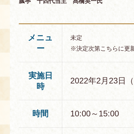
瓢亭 十四代当主 髙橋英一氏
メニュ
未定
ー
※決定次第こちらに更
実施日
2022年2月23
時
時間
10:00～15:00