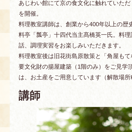
あじわい館にて京の食文化に触れていただ
を開催。
あじわい館とは
料理教室
料理教室講師は、創業から400年以上の歴
料亭「瓢亭」十四代当主髙橋英一氏。料理
京の食文化について
話、調理実習をお楽しみいただきます。
募集中の教室
料理教室後は旧花街島原散策と「角屋もて
アクセス
展示室
要文化財の揚屋建築（1階のみ）をご見学
キャンセル・ご変更
は、お土産をご用意しています（解散場所K
FAQ
展示室のご紹介
レンタル
講師
食の海援隊・陸援隊 会員限定
お土産コーナー
備品リスト
団体向け見学・体験