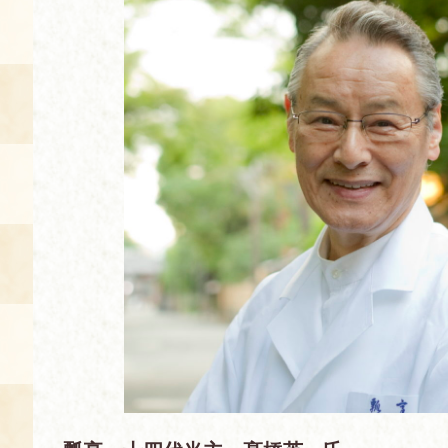
空き状況・ご予約
食の語り部の部屋
使用料・お支払い方法
展示見学
講演会付き料理教室
あじわい館弁当