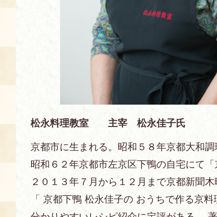
松永料理教室 主宰 松永佳子氏
京都市に生まれる。昭和５８年京都大和調
昭和６２年京都市左京区下鴨の自宅にて「
２０１３年７月から１２月まで京都新聞木
「 京都下鴨 松永佳子の おうちで作る京料
分かりやすいレシピ紹介に定評がある。 著