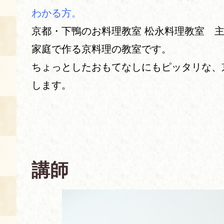
わかる方。
あじわい館とは
京都・下鴨のお料理教室 松永料理教室 
料理教室
家庭で作る京料理の教室です。
京の食文化について
ちょっとしたおもてなしにもピッタリな、
します。
募集中の教室
アクセス
展示室
キャンセル・ご変更
FAQ
展示室のご紹介
レンタル
食の海援隊・陸援隊 会員限定
講師
お土産コーナー
備品リスト
団体向け見学・体験