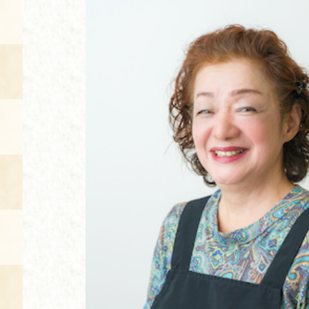
空き状況・ご予約
食の語り部の部屋
使用料・お支払い方法
展示見学
講演会付き料理教室
あじわい館弁当