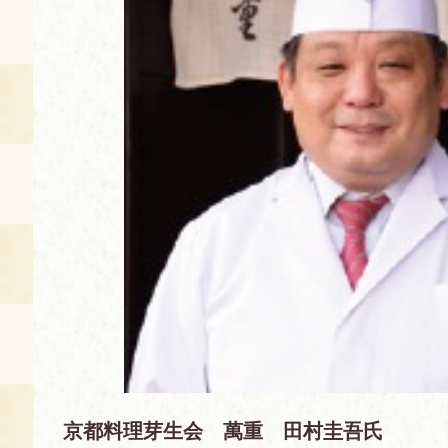
空き状況・ご予約
食の語り部の部屋
使用料・お支払い方法
展示見学
講演会付き料理教室
あじわい館弁当
京都料理芽生会 萬重 田村圭吾氏