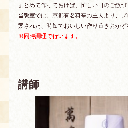
まとめて作っておけば、忙しい日のご飯づ
あじわい館とは
当教室では、京都有名料亭の主人より、プ
料理教室
案された、時短でおいしい作り置きおかず
京の食文化について
※同時調理で行います。
募集中の教室
アクセス
展示室
キャンセル・ご変更
FAQ
講師
展示室のご紹介
レンタル
食の海援隊・陸援隊 会員限定
お土産コーナー
備品リスト
団体向け見学・体験