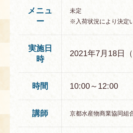
メニュ
空き状況・ご予約
未定
ー
※入荷状況により決定
食の語り部の部屋
使用料・お支払い方法
展示見学
実施日
2021年7月18日
時
講演会付き料理教室
時間
10:00～12:00
あじわい館弁当
講師
京都水産物商業協同組