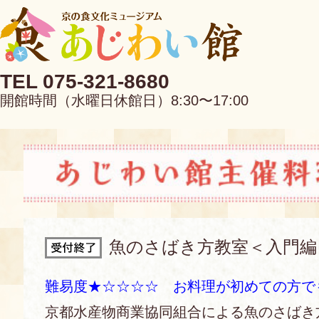
TEL 075-321-8680
開館時間（水曜日休館日）8:30〜17:00
EN
中文
魚のさばき方教室＜入門編
当館について
難易度★☆☆☆☆ お料理が初めての方で
京都水産物商業協同組合による魚のさばき