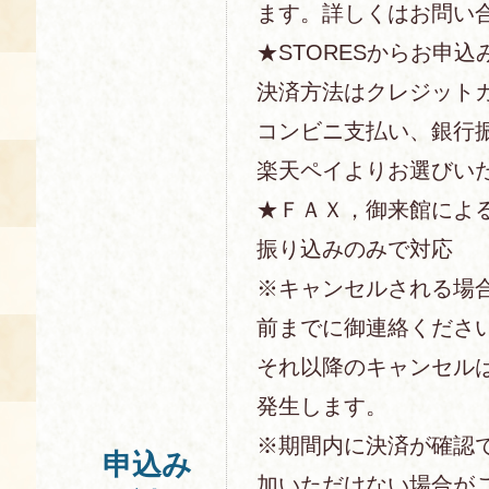
ます。詳しくはお問い
★STORESからお申込
決済方法はクレジットカー
コンビニ支払い、銀行
楽天ペイよりお選びい
★ＦＡＸ，御来館によ
振り込みのみで対応
※キャンセルされる場
前までに御連絡くださ
それ以降のキャンセル
発生します。
※期間内に決済が確認
申込み
加いただけない場合が