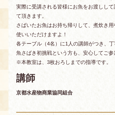
実際に受講される皆様にお魚をお渡しして
あじわい館とは
て頂きます。
料理教室
さばいたお魚はお持ち帰りして、煮炊き用
京の食文化について
使いいただけますよ！
各テーブル（4名）に1人の講師がつき、
募集中の教室
アクセス
展示室
魚さばき初挑戦という方も、安心してご参
※本教室は、3枚おろしまでの指導です。
キャンセル・ご変更
FAQ
講師
展示室のご紹介
レンタル
食の海援隊・陸援隊 会員限定
京都水産物商業協同組合
お土産コーナー
備品リスト
団体向け見学・体験