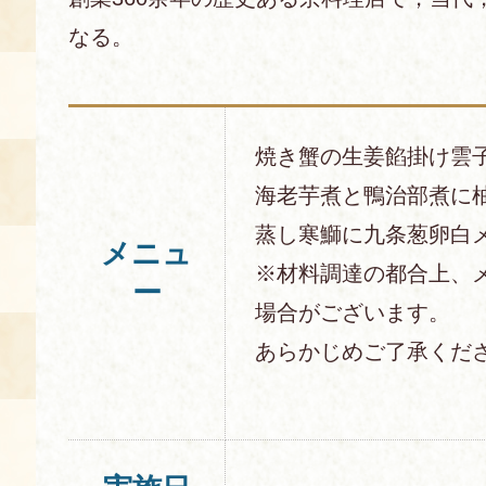
なる。
焼き蟹の生姜餡掛け雲
海老芋煮と鴨治部煮に
蒸し寒鰤に九条葱卵白
メニュ
※材料調達の都合上、
ー
場合がございます。
あらかじめご了承くだ