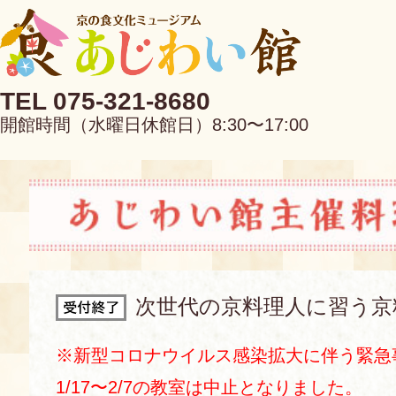
TEL 075-321-8680
開館時間（水曜日休館日）8:30〜17:00
EN
中文
次世代の京料理人に習う京
当館について
※新型コロナウイルス感染拡大に伴う緊急
1/17〜2/7の教室は中止となりました。