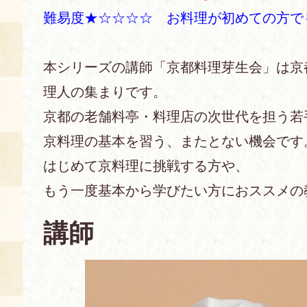
難易度★☆☆☆☆ お料理が初めての方で
あじわい館とは
料理教室
本シリーズの講師「京都料理芽生会」は京
京の食文化について
理人の集まりです。
京都の老舗料亭・料理店の次世代を担う若
募集中の教室
アクセス
展示室
京料理の基本を習う、またとない機会です
はじめて京料理に挑戦する方や、
キャンセル・ご変更
FAQ
もう一度基本から学びたい方におススメの
展示室のご紹介
レンタル
食の海援隊・陸援隊 会員限定
講師
お土産コーナー
備品リスト
団体向け見学・体験