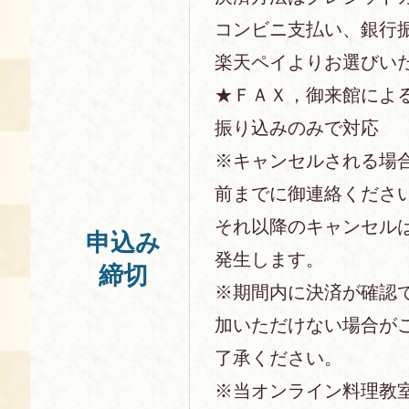
コンビニ支払い、銀行
楽天ペイよりお選びい
★ＦＡＸ，御来館によ
振り込みのみで対応
※キャンセルされる場
前までに御連絡くださ
それ以降のキャンセル
申込み
発生します。
締切
※期間内に決済が確認
加いただけない場合が
了承ください。
※当オンライン料理教