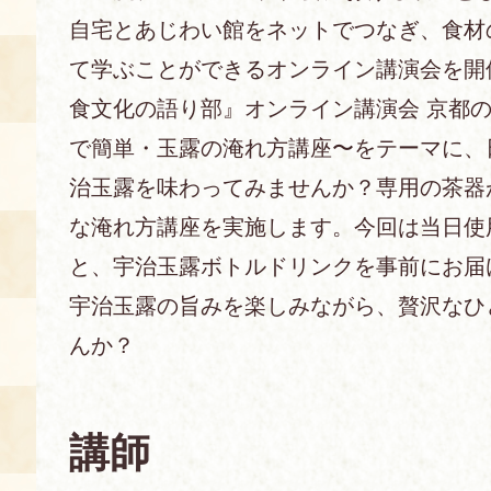
自宅とあじわい館をネットでつなぎ、食材
あじわい館とは
て学ぶことができるオンライン講演会を開
料理教室
食文化の語り部』オンライン講演会 京都
京の食文化について
で簡単・玉露の淹れ方講座〜をテーマに、
治玉露を味わってみませんか？専用の茶器
募集中の教室
アクセス
展示室
な淹れ方講座を実施します。今回は当日使用
と、宇治玉露ボトルドリンクを事前にお届
キャンセル・ご変更
FAQ
宇治玉露の旨みを楽しみながら、贅沢なひ
展示室のご紹介
レンタル
んか？
食の海援隊・陸援隊 会員限定
お土産コーナー
講師
備品リスト
団体向け見学・体験