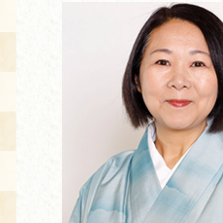
空き状況・ご予約
食の語り部の部屋
使用料・お支払い方法
展示見学
講演会付き料理教室
あじわい館弁当