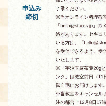
申込み
了承ください。
締切
※当オンライン料理教
「hello@stores.j
絡があります。セキュ
いる方は、「hello@sto
を受信できるよう、受
いたします。
※「宇治玉露茶葉20g
ンク
」は
教室前日（11
御自宅にお届けします
※当教室をキャンセル
注の都合上12月8日1