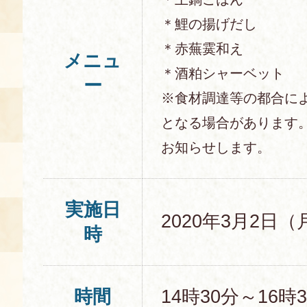
＊鯉の揚げだし
＊赤蕪霙和え
メニュ
＊酒粕シャーベット
ー
※食材調達等の都合に
となる場合があります
お知らせします。
実施日
2020年3月2日（
時
時間
14時30分～16時