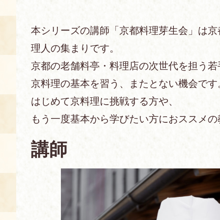
あじわい館とは
本シリーズの講師「京都料理芽生会」は京
料理教室
理人の集まりです。
京の食文化について
京都の老舗料亭・料理店の次世代を担う若
京料理の基本を習う、またとない機会です
募集中の教室
アクセス
展示室
はじめて京料理に挑戦する方や、
もう一度基本から学びたい方におススメの
キャンセル・ご変更
FAQ
講師
展示室のご紹介
レンタル
食の海援隊・陸援隊 会員限定
お土産コーナー
備品リスト
団体向け見学・体験