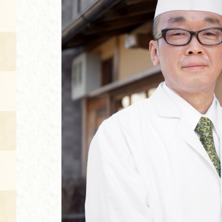
空き状況・ご予約
食の語り部の部屋
使用料・お支払い方法
展示見学
講演会付き料理教室
あじわい館弁当