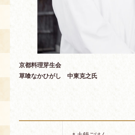
京都料理芽生会
草喰なかひがし 中東克之氏
＊土鍋ごはん