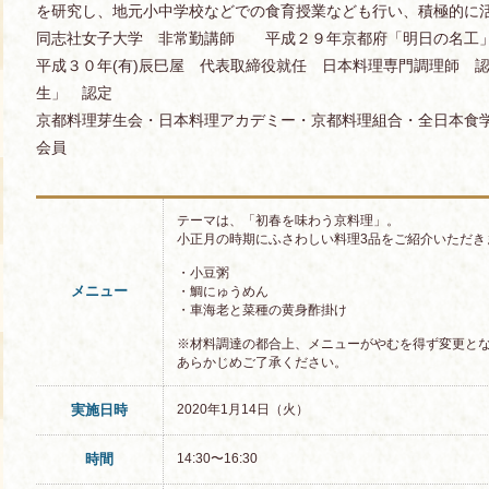
を研究し、地元小中学校などでの食育授業なども行い、積極的に
同志社女子大学 非常勤講師 平成２９年京都府「明日の名工
平成３０年(有)辰巳屋 代表取締役就任 日本料理専門調理師 
生」 認定
京都料理芽生会・日本料理アカデミー・京都料理組合・全日本食
会員
テーマは、「初春を味わう京料理」。
小正月の時期にふさわしい料理3品をご紹介いただき
・小豆粥
メニュー
・鯛にゅうめん
・車海老と菜種の黄身酢掛け
※材料調達の都合上、メニューがやむを得ず変更と
あらかじめご了承ください。
実施日時
2020年1月14日（火）
時間
14:30〜16:30