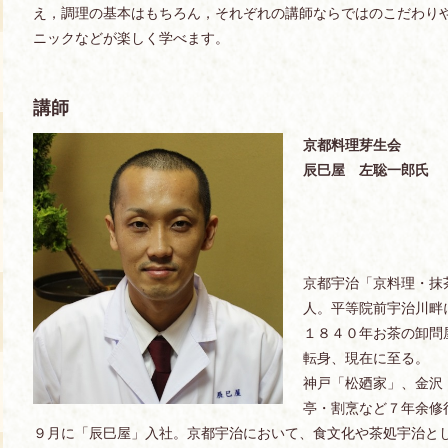
え，調理の基本はもちろん，それぞれの講師ならではのこだわり
ニックなどが楽しく学べます。
講師
京都料理芽生会
辰巳屋 左聡一郎氏
京都宇治「京料理・抹
人。平等院前宇治川畔
１８４０年お茶の卸問
転身、現在に至る。
神戸「松廼家」、金沢
亭・割烹など７年余修
９月に「辰巳屋」入社。京都宇治において、食文化や茶処宇治と