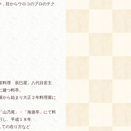
や，目からウロコのプロのテク
茶料理 辰巳屋」八代目若主
に建つ料亭。
屋から始まり大正２年料理屋に
「山乃尾」・「海遊亭」にて料
行し、平成１８年
しての在り方など