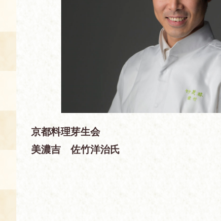
空き状況・ご予約
食の語り部の部屋
使用料・お支払い方法
展示見学
講演会付き料理教室
京都料理芽生会
あじわい館弁当
美濃吉 佐竹洋治氏