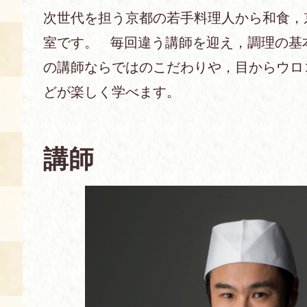
次世代を担う京都の若手料理人から和食，
あじわい館とは
室です。 毎回違う講師を迎え，調理の基
料理教室
の講師ならではのこだわりや，目からウロ
京の食文化について
どが楽しく学べます。
募集中の教室
アクセス
展示室
講師
キャンセル・ご変更
FAQ
展示室のご紹介
レンタル
食の海援隊・陸援隊 会員限定
お土産コーナー
備品リスト
団体向け見学・体験