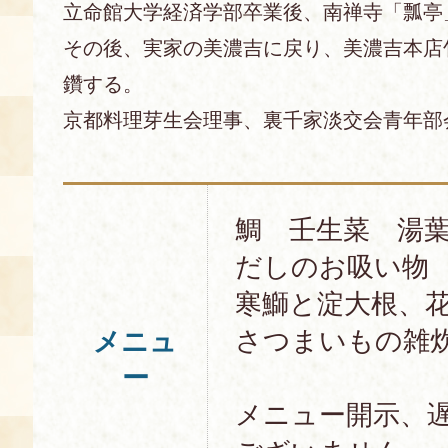
立命館大学経済学部卒業後、南禅寺「瓢亭
その後、実家の美濃吉に戻り、美濃吉本店
鑽する。
京都料理芽生会理事、裏千家淡交会青年部
鯛 壬生菜 湯
だしのお吸い物
寒鰤と淀大根、
さつまいもの雑
メニュ
ー
メニュー開示、