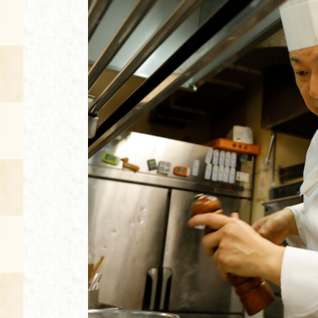
空き状況・ご予約
食の語り部の部屋
使用料・お支払い方法
展示見学
講演会付き料理教室
あじわい館弁当