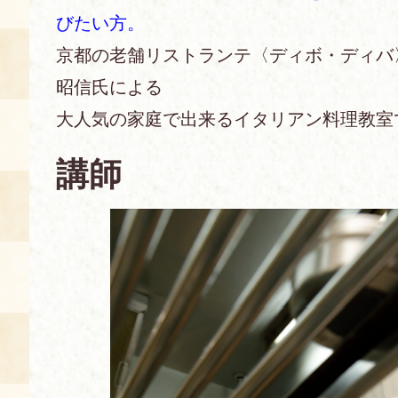
びたい方。
あじわい館とは
京都の老舗リストランテ〈ディボ・ディバ
料理教室
昭信氏による
京の食文化について
大人気の家庭で出来るイタリアン料理教室
募集中の教室
講師
アクセス
展示室
キャンセル・ご変更
FAQ
展示室のご紹介
レンタル
食の海援隊・陸援隊 会員限定
お土産コーナー
備品リスト
団体向け見学・体験