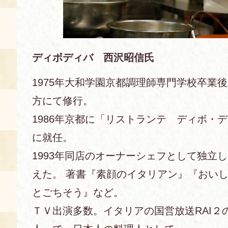
ディボディバ 西沢昭信氏
1975年大和学園京都調理師専門学校卒業
方にて修行。
1986年京都に「リストランテ ディボ・
に就任。
1993年同店のオーナーシェフとして独立し、
えた。 著書『素顔のイタリアン』『おい
とごちそう』など。
ＴＶ出演多数。イタリアの国営放送RAI２