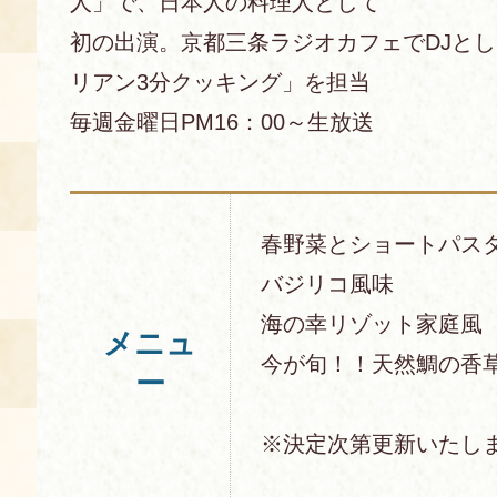
人」で、日本人の料理人として
初の出演。京都三条ラジオカフェでDJと
リアン3分クッキング」を担当
毎週金曜日PM16：00～生放送
春野菜とショートパス
バジリコ風味
海の幸リゾット家庭風
メニュ
今が旬！！天然鯛の香
ー
※決定次第更新いたし