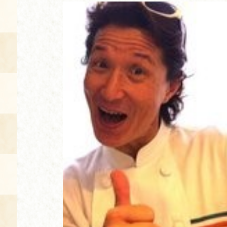
空き状況・ご予約
食の語り部の部屋
使用料・お支払い方法
展示見学
講演会付き料理教室
あじわい館弁当