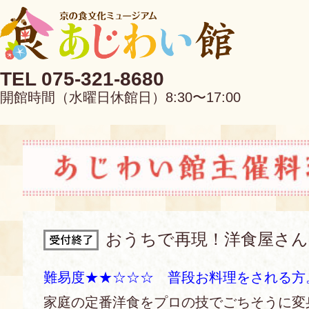
TEL 075-321-8680
開館時間（水曜日休館日）8:30〜17:00
EN
中文
おうちで再現！洋食屋さ
当館について
難易度★★☆☆☆ 普段お料理をされる方
家庭の定番洋食をプロの技でごちそうに変