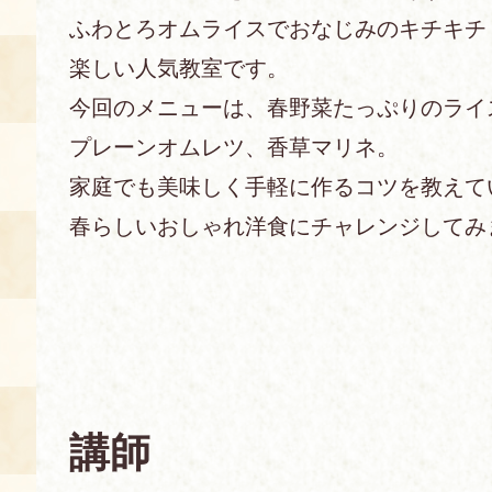
ふわとろオムライスでおなじみのキチキチ
あじわい館とは
楽しい人気教室です。
料理教室
今回のメニューは、春野菜たっぷりのライ
京の食文化について
プレーンオムレツ、香草マリネ。
家庭でも美味しく手軽に作るコツを教えて
募集中の教室
アクセス
展示室
春らしいおしゃれ洋食にチャレンジしてみ
キャンセル・ご変更
FAQ
展示室のご紹介
レンタル
食の海援隊・陸援隊 会員限定
お土産コーナー
講師
備品リスト
団体向け見学・体験