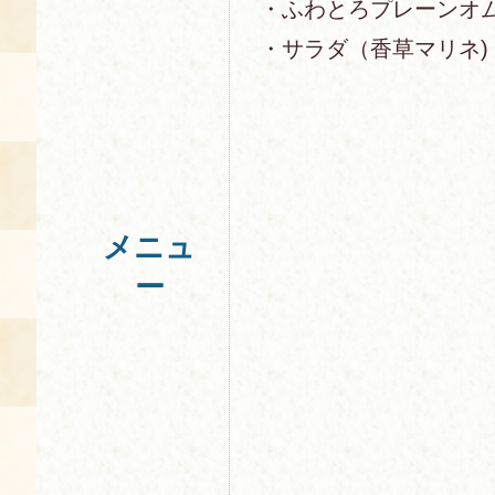
・ふわとろプレーンオ
・サラダ（香草マリネ)
メニュ
ー