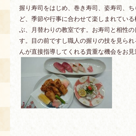
握り寿司をはじめ、巻き寿司、姿寿司、ち
あじわい館とは
ど、季節や行事に合わせて楽しまれている
料理教室
ぶ、月替わりの教室です。お寿司と相性の
京の食文化について
す。目の前ですし職人の握りの技を見られ
んが直接指導してくれる貴重な機会をお見
募集中の教室
アクセス
展示室
キャンセル・ご変更
FAQ
展示室のご紹介
レンタル
食の海援隊・陸援隊 会員限定
お土産コーナー
備品リスト
団体向け見学・体験