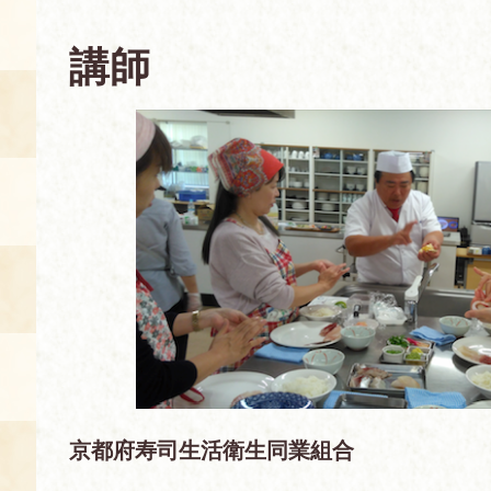
空き状況・ご予約
講師
食の語り部の部屋
使用料・お支払い方法
展示見学
講演会付き料理教室
あじわい館弁当
京都府寿司生活衛生同業組合