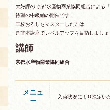
大好評の 京都水産物商業協同組合による
あじわい館とは
待望の中級編の開催です！
料理教室
三枚おろしをマスターした方は
京の食文化について
是非本講座でレベルアップを目指しましょ
募集中の教室
講師
アクセス
展示室
京都水産物商業協同組合
キャンセル・ご変更
FAQ
展示室のご紹介
レンタル
食の海援隊・陸援隊 会員限定
メニュ
お土産コーナー
入荷状況により決定い
ー
備品リスト
団体向け見学・体験