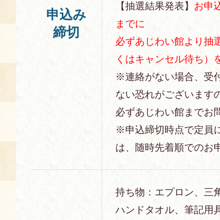
【抽選結果発表】
お申込
申込み
までに
締切
必ずあじわい館より抽
くはキャンセル待ち）
※連絡がない場合、受
ない恐れがございます
必ずあじわい館までお
※申込締切時点で定員
は、随時先着順でのお
持ち物：エプロン、三
ハンドタオル、筆記用