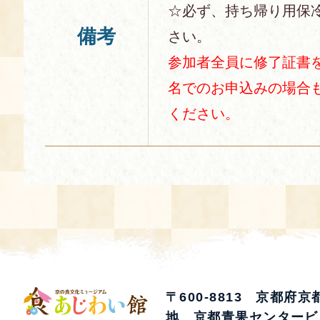
☆必ず、持ち帰り用保
備考
さい。
参加者全員に修了証書
名でのお申込みの場合
ください。
〒600-8813 京都府
地 京都青果センタービ