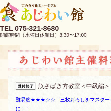
TEL 075-321-8680
開館時間（水曜日休館日）8:30〜17:00
EN
中文
魚さばき方教室＜中級編＞
当館について
難易度★★★☆☆ 三枚おろしをマスター
に！！