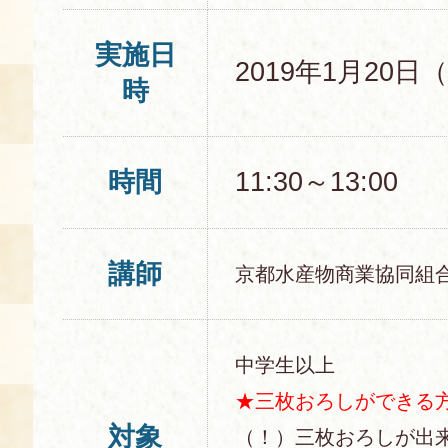
空き状況・ご予約
実施日
2019年1月20日
食の語り部の部屋
時
使用料・お支払い方法
展示見学
時間
11:30～13:00
講演会付き料理教室
講師
京都水産物商業協同組
あじわい館弁当
中学生以上
★
三枚おろしができる
対象
（！）三枚おろしが出