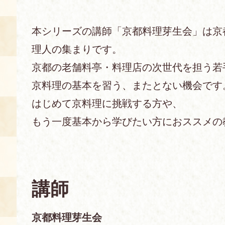
あじわい館とは
本シリーズの講師「京都料理芽生会」は京
料理教室
理人の集まりです。
京の食文化について
京都の老舗料亭・料理店の次世代を担う若
京料理の基本を習う、またとない機会です
募集中の教室
アクセス
展示室
はじめて京料理に挑戦する方や、
もう一度基本から学びたい方におススメの
キャンセル・ご変更
FAQ
展示室のご紹介
レンタル
食の海援隊・陸援隊 会員限定
講師
お土産コーナー
備品リスト
団体向け見学・体験
京都料理芽生会