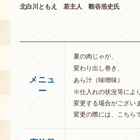
北白川ともえ 若主人 鞍谷浩史氏
空き状況・ご予約
食の語り部の部屋
使用料・お支払い方法
展示見学
夏の肉じゃが、
変わり出し巻き、
講演会付き料理教室
メニュ
あら汁（味噌味）
ー
※仕入れの状況等によ
あじわい館弁当
変更する場合がござい
変更の際には、こちら