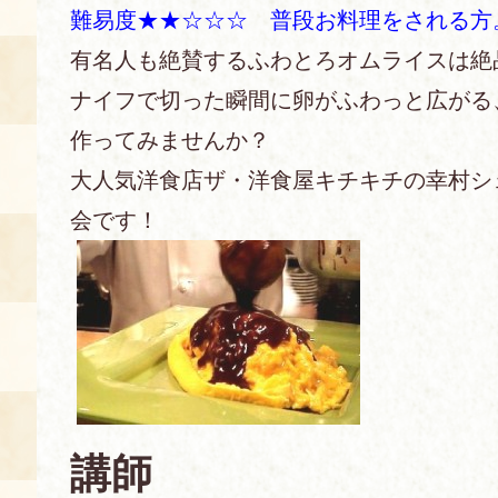
難易度★★☆☆☆ 普段お料理をされる方
あじわい館とは
有名人も絶賛するふわとろオムライスは絶
料理教室
ナイフで切った瞬間に卵がふわっと広がる
京の食文化について
作ってみませんか？
大人気洋食店ザ・洋食屋キチキチの幸村シ
募集中の教室
アクセス
会です！
展示室
キャンセル・ご変更
FAQ
展示室のご紹介
レンタル
食の海援隊・陸援隊 会員限定
お土産コーナー
備品リスト
講師
団体向け見学・体験