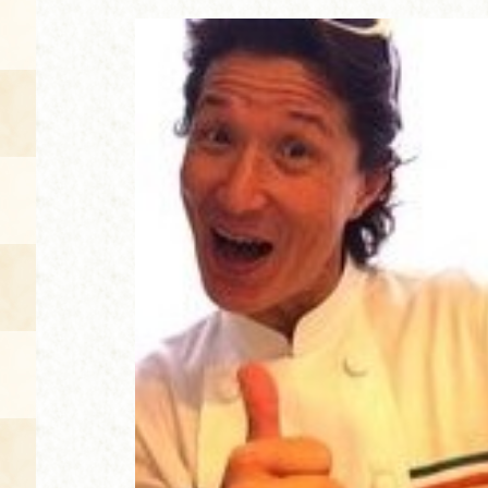
空き状況・ご予約
食の語り部の部屋
使用料・お支払い方法
展示見学
講演会付き料理教室
あじわい館弁当