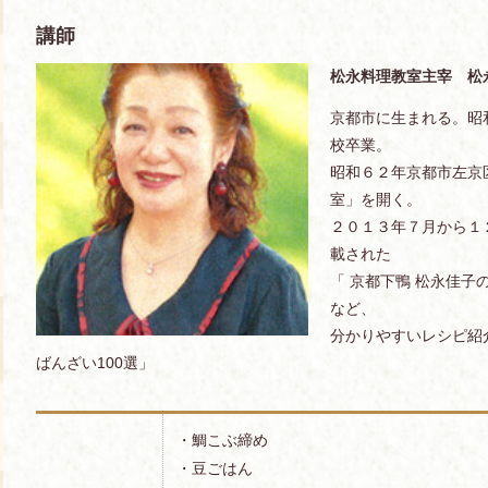
講師
松永料理教室主宰 松
京都市に生まれる。昭
校卒業。
昭和６２年京都市左京
室」を開く。
２０１３年７月から１
載された
「 京都下鴨 松永佳子
など、
分かりやすいレシピ紹
ばんざい100選」
・鯛こぶ締め
・豆ごはん