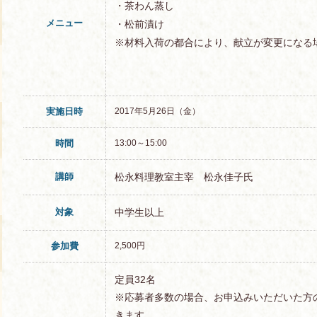
・茶わん蒸し
メニュー
・松前漬け
※材料入荷の都合により、献立が変更になる
実施日時
2017年5月26日（金）
時間
13:00～15:00
講師
松永料理教室主宰 松永佳子氏
対象
中学生以上
参加費
2,500円
定員32名
※応募者多数の場合、お申込みいただいた方
きます。