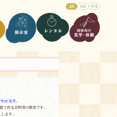
JA
EN
中文
がわかる方。
家庭で作る京料理の教室です。
えします。