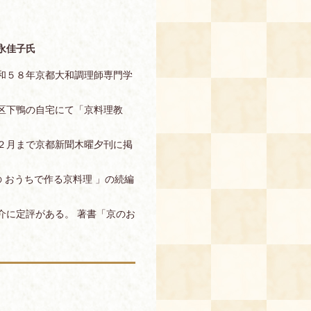
永佳子氏
和５８年京都大和調理師専門学
区下鴨の自宅にて「京料理教
２月まで京都新聞木曜夕刊に掲
の おうちで作る京料理 」の続編
介に定評がある。 著書「京のお