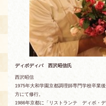
空き状況・ご予約
食の語り部の部屋
使用料・お支払い方法
展示見学
講演会付き料理教室
ディボディバ 西沢昭信氏
あじわい館弁当
西沢昭信
1975年大和学園京都調理師専門学校卒業
方にて修行。
1986年京都に「リストランテ ディボ・