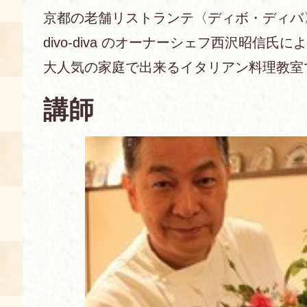
京都の老舗リストランテ〈ディボ・ディバ
あじわい館とは
divo-diva のオーナーシェフ西沢昭信氏に
料理教室
大人気の家庭で出来るイタリアン料理教室
京の食文化について
講師
募集中の教室
アクセス
展示室
キャンセル・ご変更
FAQ
展示室のご紹介
レンタル
食の海援隊・陸援隊 会員限定
お土産コーナー
備品リスト
団体向け見学・体験