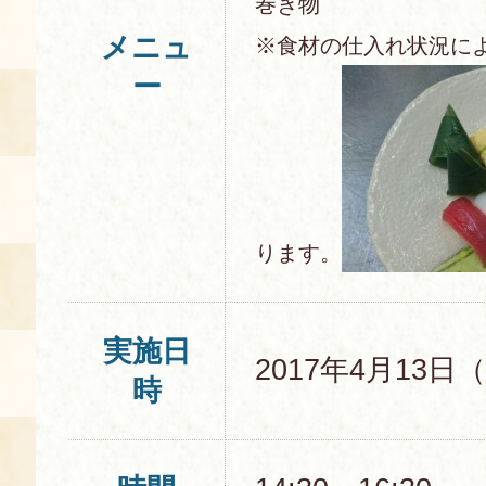
巻き物
空き状況・ご予約
メニュ
※食材の仕入れ状況に
ー
食の語り部の部屋
使用料・お支払い方法
展示見学
講演会付き料理教室
ります。
あじわい館弁当
実施日
2017年4月13日
時