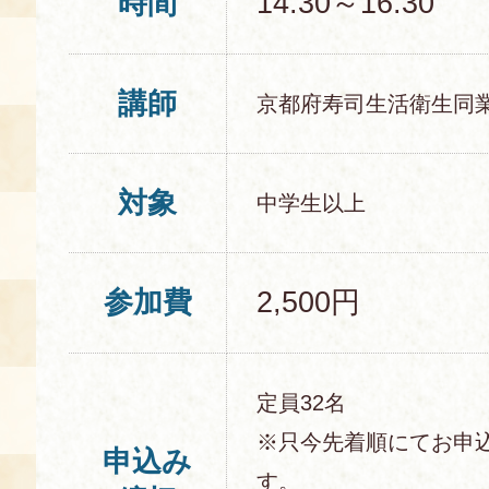
時間
14:30～16:30
講師
京都府寿司生活衛生同
対象
中学生以上
参加費
2,500円
定員32名
※只今先着順にてお申
申込み
す。