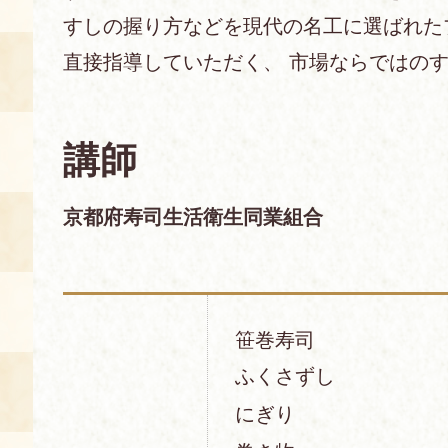
すしの握り方などを現代の名工に選ばれた
あじわい館とは
直接指導していただく、 市場ならではのす
料理教室
京の食文化について
講師
募集中の教室
アクセス
展示室
京都府寿司生活衛生同業組合
キャンセル・ご変更
FAQ
展示室のご紹介
レンタル
食の海援隊・陸援隊 会員限定
笹巻寿司
お土産コーナー
ふくさずし
備品リスト
にぎり
団体向け見学・体験