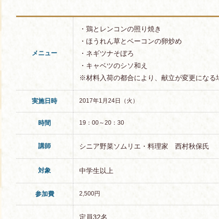
・鶏とレンコンの照り焼き
・ほうれん草とベーコンの卵炒め
メニュー
・ネギツナそぼろ
・キャベツのシソ和え
※材料入荷の都合により、献立が変更になる
実施日時
2017年1月24日（火）
時間
19：00～20：30
講師
シニア野菜ソムリエ・料理家 西村秋保氏
対象
中学生以上
参加費
2,500円
定員32名