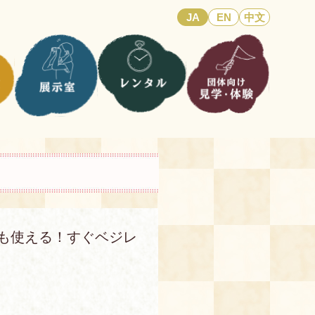
JA
EN
中文
も使える！すぐベジレ