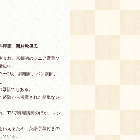
。
料理家 西村秋保氏
生まれ、京都初のシニア野菜ソ
活動中。
ター2級、調理師、パン講師、
ち、
人の母親でもある。
た経験から考案された簡単なレ
れ、TVで料理講師のほか、レシ
を伝えるため、英語字幕付きの
している。