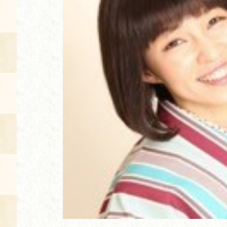
空き状況・ご予約
食の語り部の部屋
使用料・お支払い方法
展示見学
講演会付き料理教室
あじわい館弁当