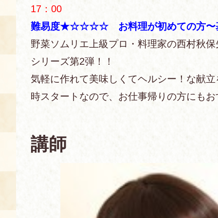
17：00
あじわい館とは
難易度★☆☆☆☆ お料理が初めての方〜
料理教室
野菜ソムリエ上級プロ・料理家の西村秋保
京の食文化について
シリーズ第2弾！！
気軽に作れて美味しくてヘルシー！な献立
募集中の教室
アクセス
時スタートなので、お仕事帰りの方にもお
展示室
キャンセル・ご変更
FAQ
講師
展示室のご紹介
レンタル
食の海援隊・陸援隊 会員限定
お土産コーナー
備品リスト
団体向け見学・体験