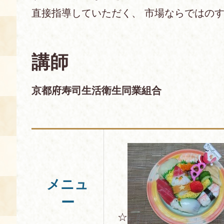
直接指導していただく、 市場ならではのす
あじわい館とは
料理教室
講師
京の食文化について
募集中の教室
京都府寿司生活衛生同業組合
アクセス
展示室
キャンセル・ご変更
FAQ
展示室のご紹介
レンタル
食の海援隊・陸援隊 会員限定
メニュ
お土産コーナー
ー
備品リスト
団体向け見学・体験
☆