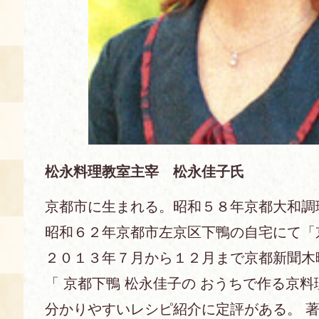
空き状況・ご予約
食の語り部の部屋
使用料・お支払い方法
展示見学
講演会付き料理教室
松永料理教室主宰 松永佳子氏
京都市に生まれる。昭和５８年京都大和調
あじわい館弁当
昭和６２年京都市左京区下鴨の自宅にて「
２０１３年７月から１２月まで京都新聞木
「 京都下鴨 松永佳子の おうちで作る京料
分かりやすいレシピ紹介に定評がある。 著