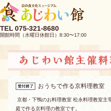
TEL 075-321-8680
開館時間（水曜日休館日）8:30〜17:00
EN
中文
おうちで作る京料理教室
当館について
京都・下鴨のお料理教室 松永料理教室主
庭で作る京料理の教室です。