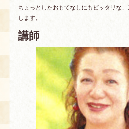
ちょっとしたおもてなしにもピッタリな、
あじわい館とは
します。
料理教室
講師
京の食文化について
募集中の教室
アクセス
展示室
キャンセル・ご変更
FAQ
展示室のご紹介
レンタル
食の海援隊・陸援隊 会員限定
お土産コーナー
備品リスト
団体向け見学・体験