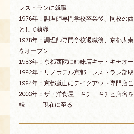
レストランに就職
空き状況・ご予約
1976年：調理師専門学校卒業後、同校の
食の語り部の部屋
として就職
使用料・お支払い方法
1978年：調理師専門学校退職後、京都太
展示見学
をオープン
1983年：京都西院に姉妹店キチ・キチオ
講演会付き料理教室
1992年：リノホテル京都 レストラン部
1994年：京都嵐山にテイクアウト専門店
あじわい館弁当
2003年：ザ・洋食屋 キチ・キチと店名
転 現在に至る