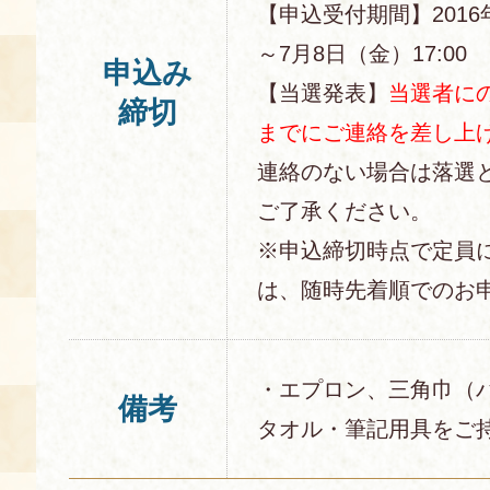
【申込受付期間】2016
～7月8日（金）17:00
申込み
【当選発表】
当選者にの
締切
までにご連絡を差し上
連絡のない場合は落選
ご了承ください。
※申込締切時点で定員
は、随時先着順でのお
・エプロン、三角巾（
備考
タオル・筆記用具をご