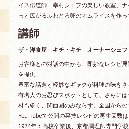
イス伝道師 幸村シェフの楽しい教室。ナ
あじわい館とは
っと広がるふわとろ卵のオムライスを作っ
料理教室
講師
京の食文化について
ザ・洋食屋 キチ・キチ オーナーシェフ
募集中の教室
アクセス
展示室
お客様との対話の中から、即妙なレシピ展
キャンセル・ご変更
を提供。
FAQ
豊富な話題と軽妙なギャグが料理の味をさ
展示室のご紹介
レンタル
食の海援隊・陸援隊 会員限定
有名人のお忍びスポットとして、さらには
材も多く、関西圏のみならず、全国からの
お土産コーナー
You Tubeで公開の裏技レシピの再生回数
備品リスト
団体向け見学・体験
1974年：高校卒業後、京都調理師専門学