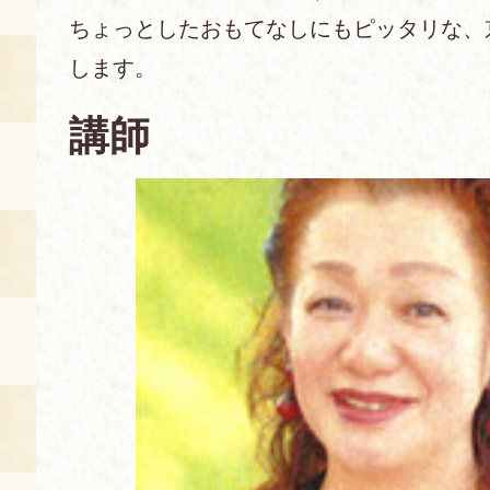
ちょっとしたおもてなしにもピッタリな、
あじわい館とは
します。
料理教室
講師
京の食文化について
募集中の教室
アクセス
展示室
キャンセル・ご変更
FAQ
展示室のご紹介
レンタル
食の海援隊・陸援隊 会員限定
お土産コーナー
備品リスト
団体向け見学・体験