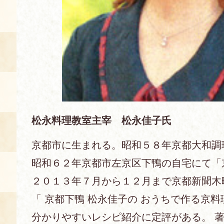
空き状況・ご予約
食の語り部の部屋
使用料・お支払い方法
展示見学
講演会付き料理教室
松永料理教室主宰 松永佳子氏
京都市に生まれる。昭和５８年京都大和調
あじわい館弁当
昭和６２年京都市左京区下鴨の自宅にて「
２０１３年７月から１２月まで京都新聞木
「 京都下鴨 松永佳子の おうちで作る京料
分かりやすいレシピ紹介に定評がある。 著