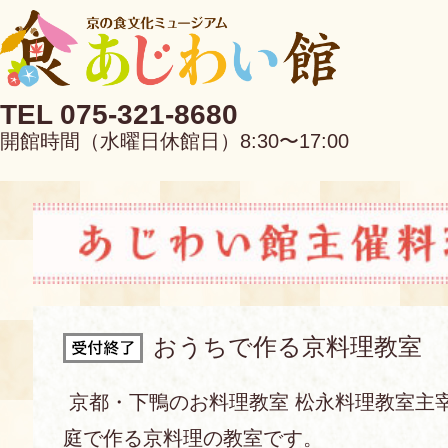
TEL 075-321-8680
開館時間（水曜日休館日）8:30〜17:00
EN
中文
おうちで作る京料理教室
当館について
京都・下鴨のお料理教室 松永料理教室主
庭で作る京料理の教室です。