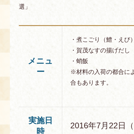
選」
・煮こごり（鱧・えび
・賀茂なすの揚げだし
メニュ
・蛸飯
ー
※材料の入荷の都合に
合もあります。
実施日
2016年7月22日
時