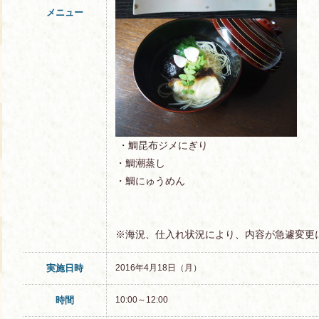
メニュー
・鯛昆布ジメにぎり
・鯛潮蒸し
・鯛にゅうめん
※海況、仕入れ状況により、内容が急遽変更
実施日時
2016年4月18日（月）
時間
10:00～12:00