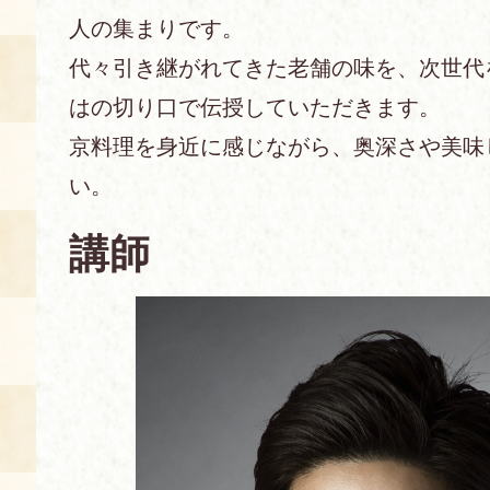
人の集まりです。
あじわい館とは
代々引き継がれてきた老舗の味を、次世代
料理教室
はの切り口で伝授していただきます。
京の食文化について
京料理を身近に感じながら、奥深さや美味
い。
募集中の教室
アクセス
展示室
講師
キャンセル・ご変更
FAQ
展示室のご紹介
レンタル
食の海援隊・陸援隊 会員限定
お土産コーナー
備品リスト
団体向け見学・体験