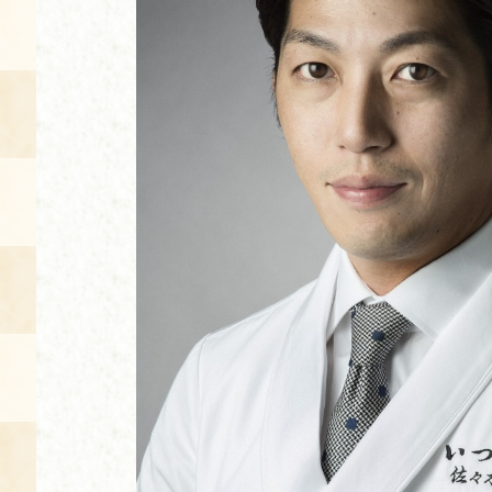
空き状況・ご予約
食の語り部の部屋
使用料・お支払い方法
展示見学
講演会付き料理教室
あじわい館弁当