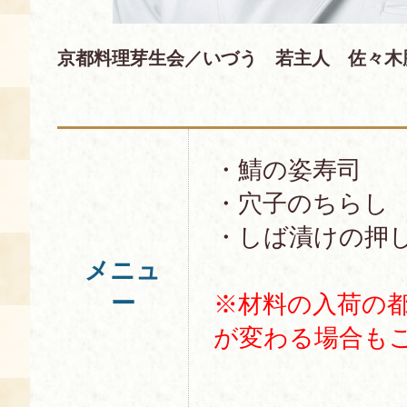
京都料理芽生会／いづう 若主人 佐々
・鯖の姿寿司
・穴子のちらし
・しば漬けの押
メニュ
ー
※材料の入荷の
が変わる場合も