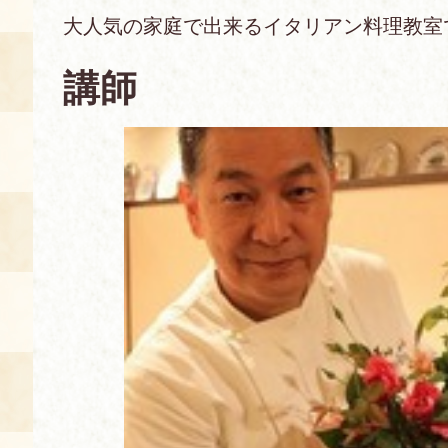
大人気の家庭で出来るイタリアン料理教室
あじわい館とは
料理教室
講師
京の食文化について
募集中の教室
アクセス
展示室
キャンセル・ご変更
FAQ
展示室のご紹介
レンタル
食の海援隊・陸援隊 会員限定
お土産コーナー
備品リスト
団体向け見学・体験