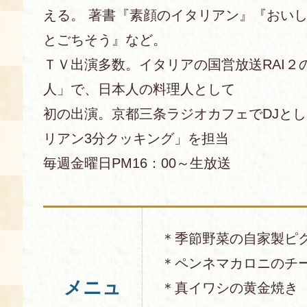
える。 著書『素顔のイタリアン』『おい
とごちそう』など。
ＴＶ出演多数。イタリアの国営放送RAI２
人」で、日本人の料理人として
初の出演。京都三条ラジオカフェでDJと
リアン3分クッキング」を担当
毎週金曜日PM16：00～生放送
＊季節野菜の自家製ピ
＊ペンネマカロニのチ
メニュ
＊真イワシの黄金焼き