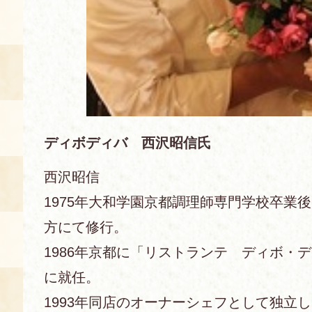
空き状況・ご予約
食の語り部の部屋
使用料・お支払い方法
展示見学
ディボディバ 西沢昭信氏
講演会付き料理教室
西沢昭信
1975年大和学園京都調理師専門学校卒業
あじわい館弁当
方にて修行。
1986年京都に「リストランテ ディボ・
に就任。
1993年同店のオーナーシェフとして独立し、