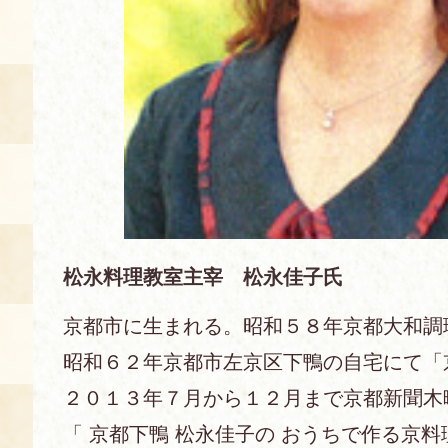
空き状況・ご予約
食の語り部の部屋
使用料・お支払い方法
展示見学
講演会付き料理教室
松永料理教室主宰 松永佳子氏
あじわい館弁当
京都市に生まれる。昭和５８年京都大和調
昭和６２年京都市左京区下鴨の自宅にて「
２０１３年７月から１２月まで京都新聞木
「 京都下鴨 松永佳子の おうちで作る京料