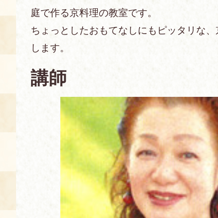
庭で作る京料理の教室です。
あじわい館とは
ちょっとしたおもてなしにもピッタリな、
料理教室
します。
京の食文化について
講師
募集中の教室
アクセス
展示室
キャンセル・ご変更
FAQ
展示室のご紹介
レンタル
食の海援隊・陸援隊 会員限定
お土産コーナー
備品リスト
団体向け見学・体験