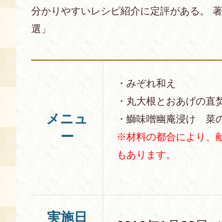
分かりやすいレシピ紹介に定評がある。 著
選」
・みぞれ和え
・丸大根とおあげの直
メニュ
・鰤味噌幽庵浸け 菜
ー
※材料の都合により、
もあります。
実施日