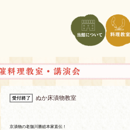
ぬか床漬物教室
京漬物の老舗川勝総本家直伝！