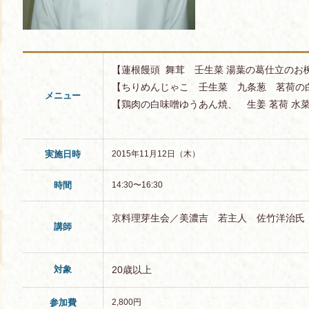
【蓮根饅頭 舞茸 壬生菜 湯葉の葛仕立のお
【ちりめんじゃこ 壬生菜 九条葱 茗荷の
メニュー
【鶏肉の白味噌ゆうあん焼、 生姜 茗荷 水
実施日時
2015年11月12日（木）
時間
14:30〜16:30
京料理芽生会／美濃吉 若主人 佐竹洋治氏
講師
対象
20歳以上
参加費
2,800円