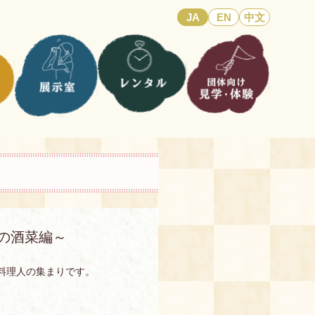
JA
EN
中文
の酒菜編～
料理人の集まりです。