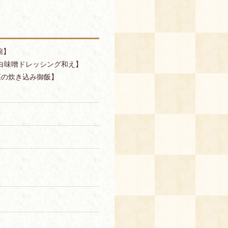
椀】
白味噌ドレッシング和え】
菜の炊き込み御飯】