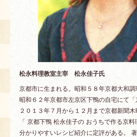
空き状況・ご予約
食の語り部の部屋
使用料・お支払い方法
展示見学
講演会付き料理教室
松永料理教室主宰 松永佳子氏
京都市に生まれる。昭和５８年京都大和調
あじわい館弁当
昭和６２年京都市左京区下鴨の自宅にて「
２０１３年７月から１２月まで京都新聞木
「 京都下鴨 松永佳子の おうちで作る京料
分かりやすいレシピ紹介に定評がある。 著