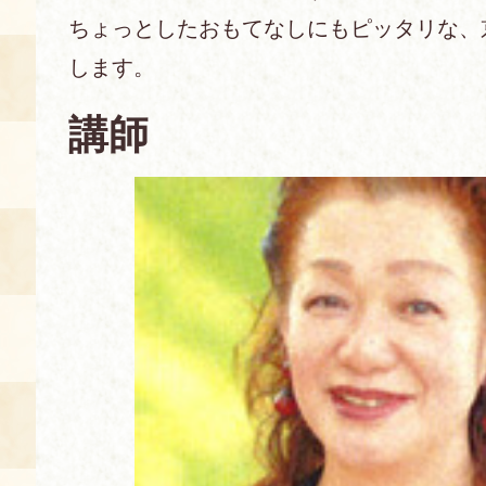
ちょっとしたおもてなしにもピッタリな、
あじわい館とは
します。
料理教室
講師
京の食文化について
募集中の教室
アクセス
展示室
キャンセル・ご変更
FAQ
展示室のご紹介
レンタル
食の海援隊・陸援隊 会員限定
お土産コーナー
備品リスト
団体向け見学・体験