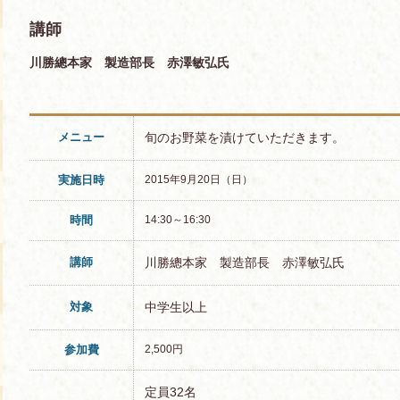
講師
川勝總本家 製造部長 赤澤敏弘氏
メニュー
旬のお野菜を漬けていただきます。
実施日時
2015年9月20日（日）
時間
14:30～16:30
講師
川勝總本家 製造部長 赤澤敏弘氏
対象
中学生以上
参加費
2,500円
定員32名