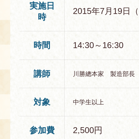
実施日
2015年7月19日
空き状況・ご予約
時
食の語り部の部屋
使用料・お支払い方法
時間
14:30～16:30
展示見学
講演会付き料理教室
講師
川勝總本家 製造部長
あじわい館弁当
対象
中学生以上
参加費
2,500円