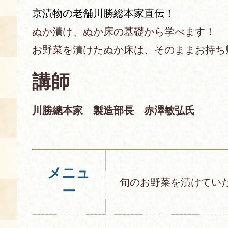
京漬物の老舗川勝総本家直伝！
あじわい館とは
ぬか漬け、ぬか床の基礎から学べます！
料理教室
お野菜を漬けたぬか床は、そのままお持ち
京の食文化について
講師
募集中の教室
アクセス
展示室
川勝總本家 製造部長 赤澤敏弘氏
キャンセル・ご変更
FAQ
展示室のご紹介
レンタル
食の海援隊・陸援隊 会員限定
メニュ
旬のお野菜を漬けてい
ー
お土産コーナー
備品リスト
団体向け見学・体験