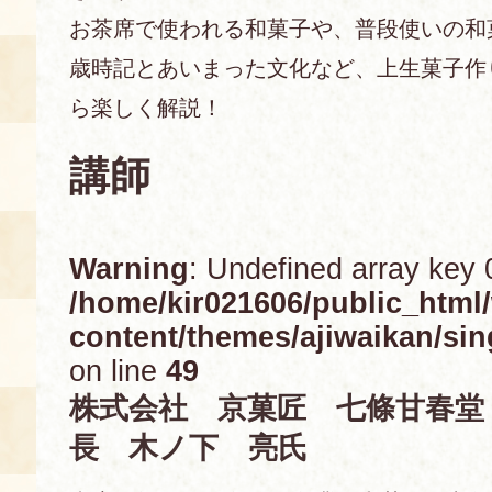
お茶席で使われる和菓子や、普段使いの和
あじわい館とは
歳時記とあいまった文化など、上生菓子作
料理教室
ら楽しく解説！
京の食文化について
講師
募集中の教室
アクセス
展示室
Warning
: Undefined array key 
キャンセル・ご変更
FAQ
/home/kir021606/public_html
展示室のご紹介
content/themes/ajiwaikan/sin
レンタル
食の海援隊・陸援隊 会員限定
on line
49
株式会社 京菓匠 七條甘春堂
お土産コーナー
長 木ノ下 亮氏
備品リスト
団体向け見学・体験