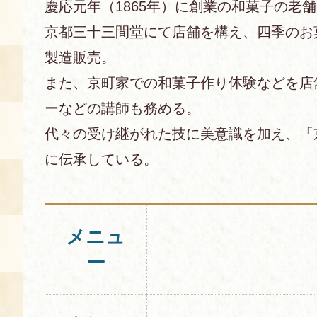
慶応元年（1865年）に創業の和菓子の老
空き状況・ご予約
京都三十三間堂にて店舗を構え、四季のお
食の語り部の部屋
製造販売。
使用料・お支払い方法
また、京町家での和菓子作り体験などを店
ーなどの講師も務める。
展示見学
代々の受け継がれた技に美意識を加え、「
に伝承している。
講演会付き料理教室
あじわい館弁当
メニュ
ー