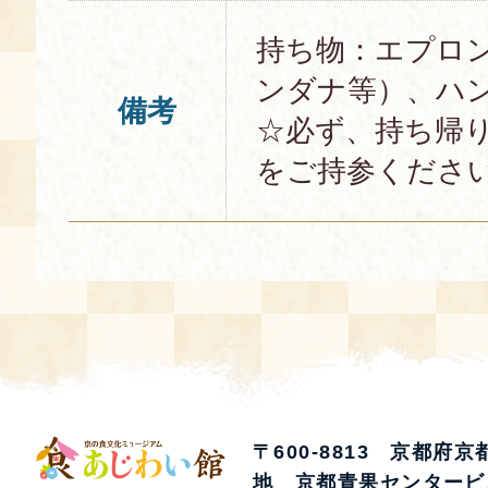
持ち物：エプロ
ンダナ等）、ハ
備考
☆必ず、持ち帰
をご持参くださ
〒600-8813 京都府
地 京都青果センタービ