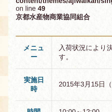
content/themes/ajiwaikan/sin
on line
49
空き状況・ご予約
京都水産物商業協同組合
食の語り部の部屋
使用料・お支払い方法
展示見学
入荷状況により
メニュ
ー
す。
講演会付き料理教室
あじわい館弁当
実施日
2015年3月15日
時
時間
10:00～12:00