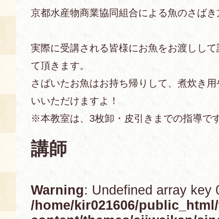
京都水産物商業協同組合による魚のさばき
あじわい館とは
料理教室
実際に受講される皆様にお魚をお渡しして
京の食文化について
て頂きます。
さばいたお魚はお持ち帰りして、煮炊き用
募集中の教室
アクセス
展示室
いいただけますよ！
※本教室は、3枚卸・皮引きまでの指導で
キャンセル・ご変更
FAQ
講師
展示室のご紹介
レンタル
食の海援隊・陸援隊 会員限定
お土産コーナー
Warning
: Undefined array key 
備品リスト
/home/kir021606/public_html
団体向け見学・体験