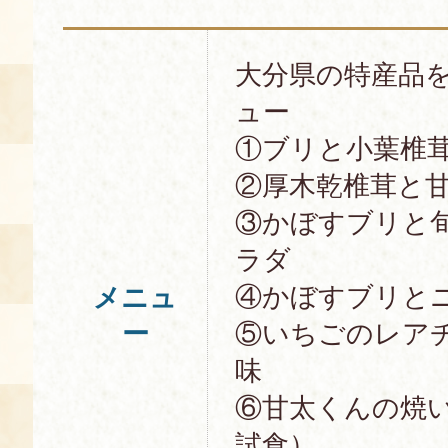
空き状況・ご予約
大分県の特産品
食の語り部の部屋
ュー
使用料・お支払い方法
①ブリと小葉椎
展示見学
②厚木乾椎茸と
③かぼすブリと
講演会付き料理教室
ラダ
④かぼすブリと
メニュ
あじわい館弁当
ー
⑤いちごのレア
味
⑥甘太くんの焼
試食）