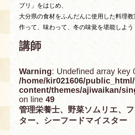
ブリ」をはじめ、
あじわい館とは
大分県の食材をふんだんに使用した料理教
料理教室
作って、味わって、冬の味覚を堪能しよう
京の食文化について
講師
募集中の教室
アクセス
展示室
Warning
: Undefined array key 
キャンセル・ご変更
/home/kir021606/public_html
FAQ
content/themes/ajiwaikan/sin
展示室のご紹介
レンタル
on line
49
食の海援隊・陸援隊 会員限定
管理栄養士、野菜ソムリエ、フ
お土産コーナー
ター、シーフードマイスター 
備品リスト
団体向け見学・体験