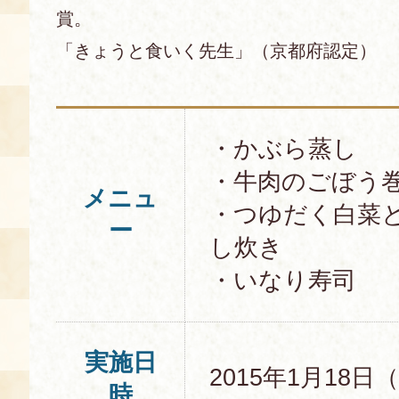
賞。
「きょうと食いく先生」（京都府認定）
・かぶら蒸し
・牛肉のごぼう
メニュ
・つゆだく白菜
ー
し炊き
・いなり寿司
実施日
2015年1月18日
時