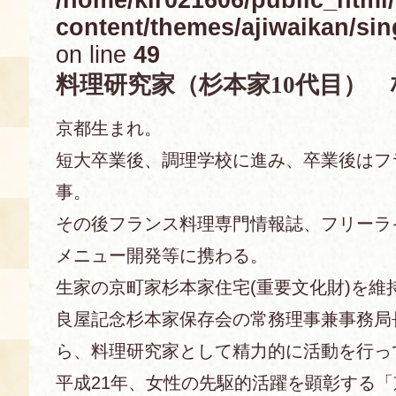
content/themes/ajiwaikan/sin
空き状況・ご予約
on line
49
食の語り部の部屋
料理研究家（杉本家10代目）
使用料・お支払い方法
京都生まれ。
展示見学
短大卒業後、調理学校に進み、卒業後はフ
事。
講演会付き料理教室
その後フランス料理専門情報誌、フリーラ
メニュー開発等に携わる。
あじわい館弁当
生家の京町家杉本家住宅(重要文化財)を維
良屋記念杉本家保存会の常務理事兼事務局
ら、料理研究家として精力的に活動を行っ
平成21年、女性の先駆的活躍を顕彰する