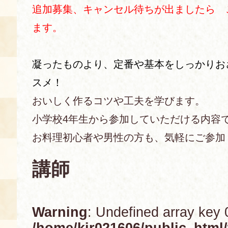
追加募集、キャンセル待ちが出ましたら 
あじわい館とは
ます。
料理教室
京の食文化について
凝ったものより、定番や基本をしっかりお
スメ！
募集中の教室
アクセス
おいしく作るコツや工夫を学びます。
展示室
小学校4年生から参加していただける内容
キャンセル・ご変更
FAQ
お料理初心者や男性の方も、気軽にご参加
展示室のご紹介
レンタル
講師
食の海援隊・陸援隊 会員限定
お土産コーナー
備品リスト
Warning
: Undefined array key 
団体向け見学・体験
/home/kir021606/public_html